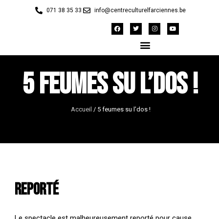
071 38 35 33
info@centreculturelfarciennes.be
5 feumes su l’dos !
Accueil
/
5 feumes su l’dos !
REPORTÉ
Le spectacle est malheureusement reporté pour cause