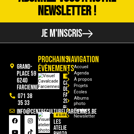
NEWSLETTER !
JE M'INSCRIS
PROCHAINS
NAVIGATION
Grand-
ÉVÈNEMENTS
Accueil
Place 59
Agenda
Divers
6240
À propos
Cavalcade
Projets
Farciennes
de
Écoles
Farciennes
071 38
Albums
2026
35 33
photo
29/08/2026
Contact
info@centreculturelfarciennes.be
Ateliers
Newsletter
Les
ateliers
photo