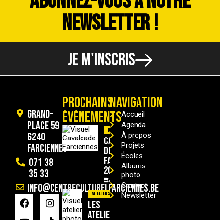
ABONNEZ-VOUS À NOTRE
NEWSLETTER !
JE M'INSCRIS
PROCHAINS
NAVIGATION
Grand-
ÉVÈNEMENTS
Accueil
Place 59
Agenda
Divers
6240
À propos
Cavalcade
Projets
Farciennes
de
Écoles
Farciennes
071 38
Albums
2026
35 33
photo
29/08/2026
Contact
info@centreculturelfarciennes.be
Ateliers
Newsletter
Les
ateliers