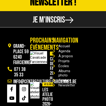
NEWSLETTER !
JE M'INSCRIS
PROCHAINS
NAVIGATION
Grand-
ÉVÈNEMENTS
Accueil
Place 59
Agenda
Divers
6240
À propos
Cavalcade
Projets
Farciennes
de
Écoles
Farciennes
071 38
Albums
2026
35 33
photo
29/08/2026
Contact
info@centreculturelfarciennes.be
Ateliers
Newsletter
Les
ateliers
photo
2026-