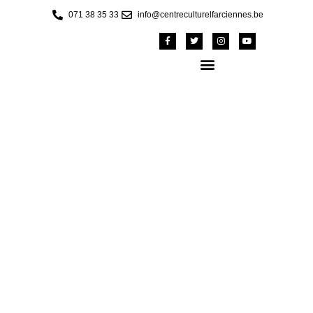
071 38 35 33
info@centreculturelfarciennes.be
Visuel punch
comedy