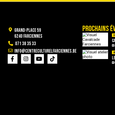
PROCHAINS É
Grand-Place 59
6240 Farciennes
D
C
071 38 35 33
info@centreculturelfarciennes.be
A
L