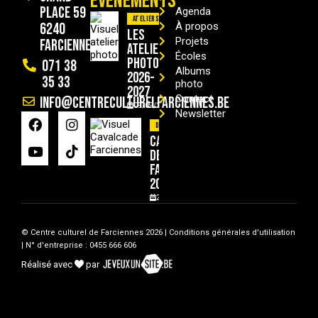
ÉVÈNEMENTS
Place 59
Agenda
Ateliers
6240
À propos
Les
Projets
Farciennes
ateliers
Écoles
photo
071 38
Albums
2026-
35 33
photo
2027
Contact
info@centreculturelfarciennes.be
09/09/2026
Newsletter
Divers
Cavalcade
de
Farciennes
2026
29/08/2026
© Centre culturel de Farciennes 2026 |
Conditions générales d'utilisation
| N° d'entreprise : 0455 666 606
Réalisé avec
par