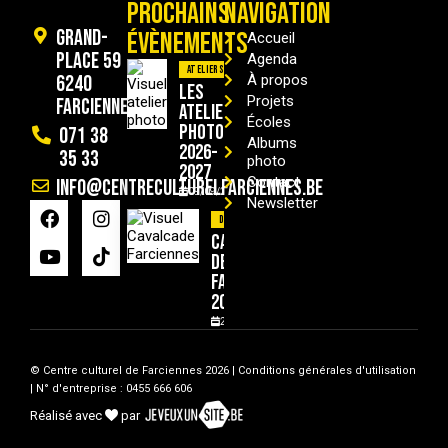
PROCHAINS
NAVIGATION
Grand-
ÉVÈNEMENTS
Accueil
Place 59
Agenda
Ateliers
6240
À propos
Les
Projets
Farciennes
ateliers
Écoles
photo
071 38
Albums
2026-
35 33
photo
2027
Contact
info@centreculturelfarciennes.be
09/09/2026
Newsletter
Divers
Cavalcade
de
Farciennes
2026
29/08/2026
© Centre culturel de Farciennes 2026 |
Conditions générales d'utilisation
| N° d'entreprise : 0455 666 606
Réalisé avec
par