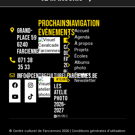
PROCHAINS
NAVIGATION
Grand-
ÉVÈNEMENTS
Accueil
Place 59
Agenda
Divers
6240
À propos
Cavalcade
Projets
Farciennes
de
Écoles
Farciennes
071 38
Albums
2026
35 33
photo
29/08/2026
Contact
info@centreculturelfarciennes.be
Ateliers
Newsletter
Les
ateliers
photo
2026-
2027
09/09/2026
© Centre culturel de Farciennes 2026 |
Conditions générales d'utilisation