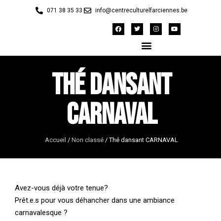
071 38 35 33
info@centreculturelfarciennes.be
Thé dansant
CARNAVAL
Accueil
/
Non classé
/
Thé dansant CARNAVAL
Avez-vous déjà votre tenue?
Prêt.e.s pour vous déhancher dans une ambiance
carnavalesque ?