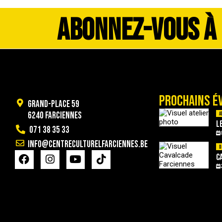
ABONNEZ-VOUS À
PROCHAINS É
Grand-Place 59
6240 Farciennes
A
L
071 38 35 33
info@centreculturelfarciennes.be
D
C