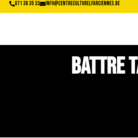
071 38 35 33
info@centreculturelfarciennes.be
Battre t