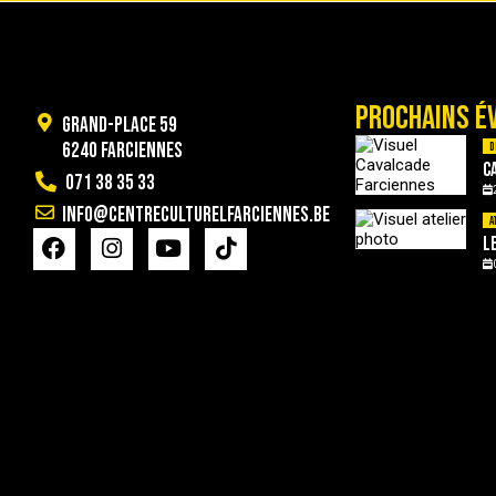
PROCHAINS É
Grand-Place 59
6240 Farciennes
D
C
071 38 35 33
info@centreculturelfarciennes.be
A
L