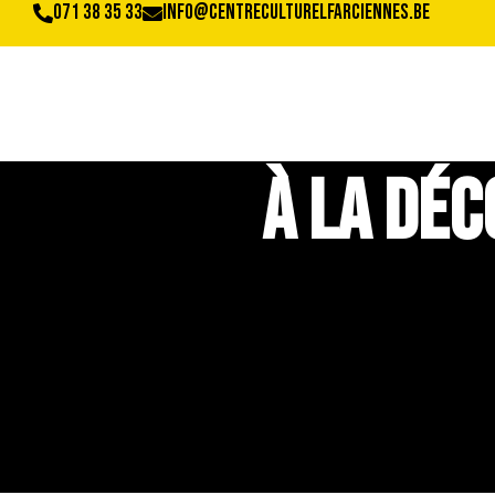
071 38 35 33
info@centreculturelfarciennes.be
À la dé