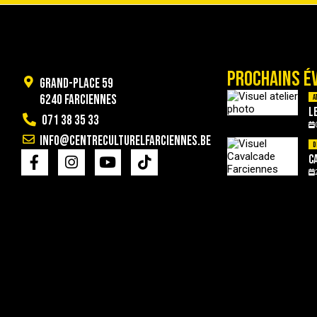
PROCHAINS É
Grand-Place 59
6240 Farciennes
A
L
071 38 35 33
info@centreculturelfarciennes.be
D
C