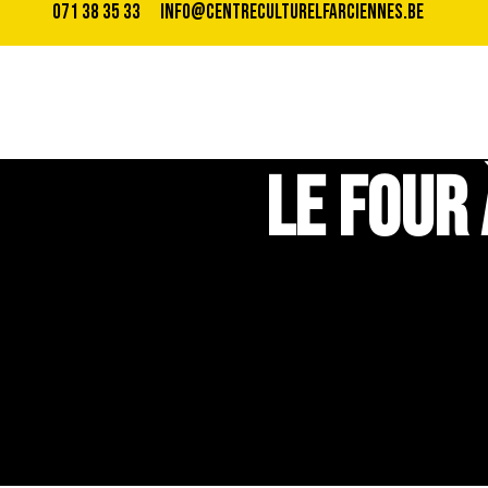
071 38 35 33
info@centreculturelfarciennes.be
Le four 