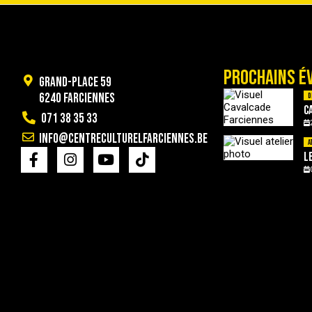
PROCHAINS É
Grand-Place 59
6240 Farciennes
D
C
071 38 35 33
info@centreculturelfarciennes.be
A
L