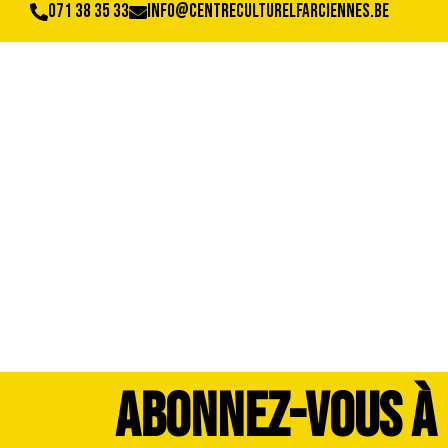
071 38 35 33
info@centreculturelfarciennes.be
ab67616d0000b2
ABONNEZ-VOUS À