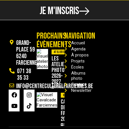
JE M'INSCRIS
PROCHAINS
NAVIGATION
Grand-
ÉVÈNEMENTS
Accueil
Place 59
Agenda
Ateliers
6240
À propos
Les
Projets
Farciennes
ateliers
Écoles
photo
071 38
Albums
2026-
35 33
photo
2027
Contact
info@centreculturelfarciennes.be
09/09/2026
Newsletter
Divers
Cavalcade
de
Farciennes
2026
29/08/2026