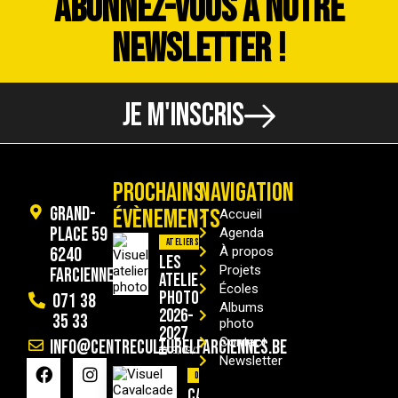
ABONNEZ-VOUS À NOTRE
NEWSLETTER !
JE M'INSCRIS
PROCHAINS
NAVIGATION
Grand-
ÉVÈNEMENTS
Accueil
Place 59
Agenda
Ateliers
6240
À propos
Les
Projets
Farciennes
ateliers
Écoles
photo
071 38
Albums
2026-
35 33
photo
2027
Contact
info@centreculturelfarciennes.be
09/09/2026
Newsletter
Divers
Cavalcade