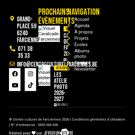
PROCHAINS
NAVIGATION
Grand-
ÉVÈNEMENTS
Accueil
Place 59
Agenda
Divers
6240
À propos
Cavalcade
Projets
Farciennes
de
Écoles
Farciennes
071 38
Albums
2026
35 33
photo
29/08/2026
Contact
info@centreculturelfarciennes.be
Ateliers
Newsletter
Les
ateliers
photo
2026-
2027
09/09/2026
© Centre culturel de Farciennes 2026 |
Conditions générales d'utilisation
| N° d'entreprise : 0455 666 606
Réalisé avec
par