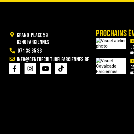
PROCHAINS É
Grand-Place 59
6240 Farciennes
A
L
071 38 35 33
info@centreculturelfarciennes.be
D
C