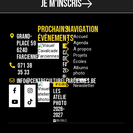
JE M'INSCRIS
PROCHAINS
NAVIGATION
Grand-
ÉVÈNEMENTS
Accueil
Place 59
Agenda
Divers
6240
À propos
Cavalcade
Projets
Farciennes
de
Écoles
Farciennes
071 38
Albums
2026
35 33
photo
29/08/2026
Contact
info@centreculturelfarciennes.be
Ateliers
Newsletter
Les
ateliers
photo
2026-
2027
09/09/2026