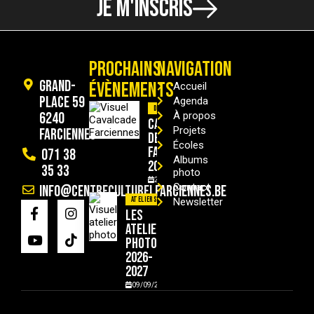
JE M'INSCRIS
PROCHAINS
NAVIGATION
Grand-
ÉVÈNEMENTS
Accueil
Place 59
Agenda
Divers
6240
À propos
Cavalcade
Projets
Farciennes
de
Écoles
Farciennes
071 38
Albums
2026
35 33
photo
29/08/2026
Contact
info@centreculturelfarciennes.be
Ateliers
Newsletter
Les
ateliers
photo
2026-
2027
09/09/2026