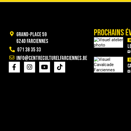
PROCHAINS É
Grand-Place 59
6240 Farciennes
A
L
071 38 35 33
info@centreculturelfarciennes.be
D
C