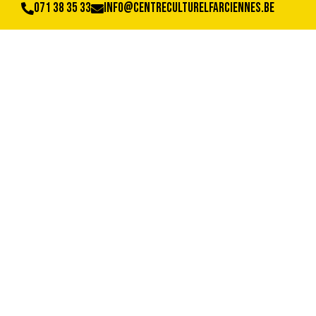
071 38 35 33
info@centreculturelfarciennes.be
285324685_10225
(1)