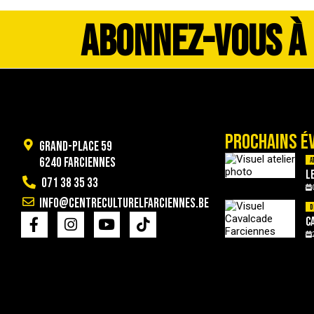
ABONNEZ-VOUS À
PROCHAINS É
Grand-Place 59
6240 Farciennes
A
L
071 38 35 33
info@centreculturelfarciennes.be
D
C