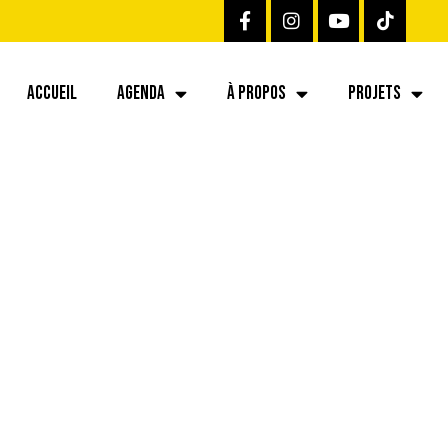
ACCUEIL
AGENDA
À PROPOS
PROJETS
418760829302_82