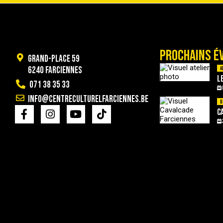
PROCHAINS É
Grand-Place 59
6240 Farciennes
A
L
071 38 35 33
info@centreculturelfarciennes.be
D
C