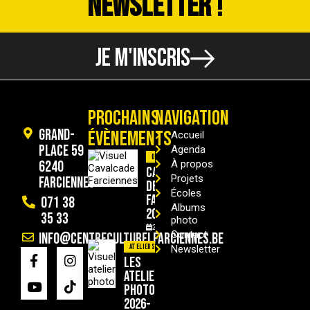
NEWSLETTER !
JE M'INSCRIS
PROCHAINS
NAVIGATION
Grand-
ÉVÈNEMENTS
Accueil
Place 59
Agenda
Divers
6240
À propos
Cavalcade
Projets
Farciennes
de
Écoles
Farciennes
071 38
Albums
2026
35 33
photo
29/08/2026
Contact
info@centreculturelfarciennes.be
Ateliers
Newsletter
Les
ateliers
photo
2026-