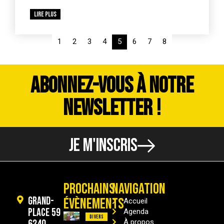
Lire plus
1
2
3
4
5
6
7
8
ABONNEZ-VOUS À NOTRE
NEWSLETTER !
JE M'INSCRIS
PROCHAINS
NAVIGATION
Grand-
ÉVÈNEMENTS
Accueil
Place 59
Agenda
Divers
À propos