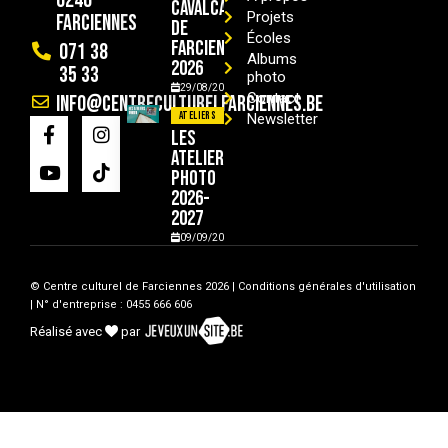
6240
Cavalcade
Projets
Farciennes
de
Écoles
Farciennes
071 38
Albums
2026
35 33
photo
29/08/2026
Contact
info@centreculturelfarciennes.be
Ateliers
Newsletter
Les
ateliers
photo
2026-
2027
09/09/2026
© Centre culturel de Farciennes 2026 |
Conditions générales d'utilisation
| N° d'entreprise : 0455 666 606
Réalisé avec
par