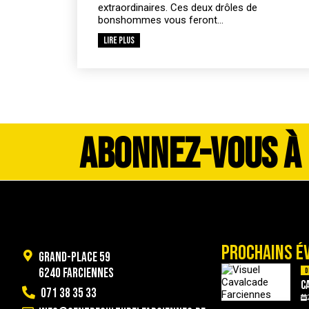
extraordinaires. Ces deux drôles de
bonshommes vous feront...
Lire plus
ABONNEZ-VOUS À
PROCHAINS É
Grand-Place 59
6240 Farciennes
D
C
071 38 35 33