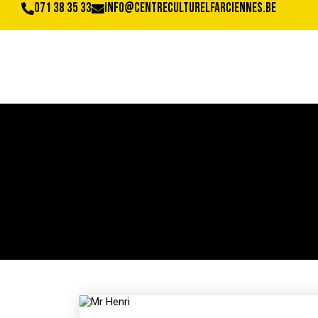
071 38 35 33
info@centreculturelfarciennes.be